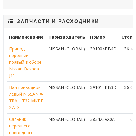
ЗАПЧАСТИ И РАСХОДНИКИ
Наименование
Производитель
Номер
Стоим
Привод
NISSAN (GLOBAL)
391004BB4D
36 4
передний
правый в сборе
Nissan Qashqai
J11
Вал приводной
NISSAN (GLOBAL)
391014BB3D
36 0
левый NISSAN X-
TRAIL T32 МКПП
2WD
Сальник
NISSAN (GLOBAL)
383423VX0A
64
переднего
приводного