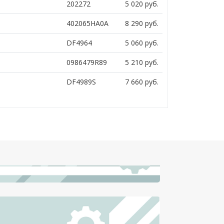
202272
5 020
руб.
402065HA0A
8 290
руб.
DF4964
5 060
руб.
0986479R89
5 210
руб.
DF4989S
7 660
руб.