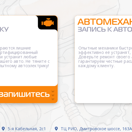
ораются лишние
Опытные механики быстро
сертифицированный
эффективно её устранят,
 и устранит любые
Доверьте ремонт своего
ашего авто. Не тяните с
гарантируем честные рас
пытному автоэлектрику!
каждому клиенту.
5-я Кабельная, 2с1
ТЦ РИО, Дмитровское шоссе, 163А