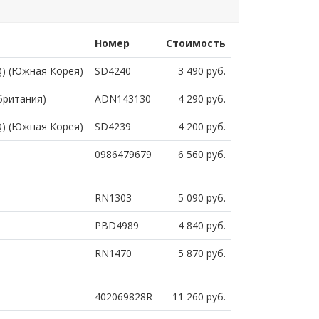
Номер
Стоимость
Q) (Южная Корея)
SD4240
3 490
руб.
британия)
ADN143130
4 290
руб.
Q) (Южная Корея)
SD4239
4 200
руб.
0986479679
6 560
руб.
RN1303
5 090
руб.
PBD4989
4 840
руб.
RN1470
5 870
руб.
402069828R
11 260
руб.