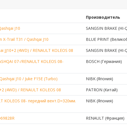
Производитель
Qashqai J10
SANGSIN BRAKE (HI-
X-Trail T31 / Qashqai J10
BLUE PRINT (Велико
ai JJ10+2 (4WD) / RENAULT KOLEOS 08
SANGSIN BRAKE (HI-
ASHQAI 07-/RENAULT KOLEOS 08-
BOSCH (Германия)
ashqai J10 / Juke F15E (Turbo)
NIBK (Япония)
0+2 (4WD) / RENAULT KOLEOS 08
PATRON (Китай)
T KOLEOS 08- передний вент.D=320мм.
NIBK (Япония)
069828R
RENAULT (Франция)