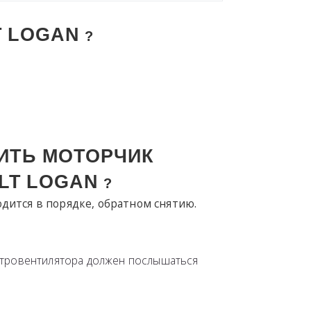
T
LOGAN
?
ИТЬ МОТОРЧИК
LT
LOGAN
?
дится в порядке, обратном снятию.
ектровентилятора должен послышаться