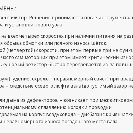
МЕНЫ:
вентилятор. Решение принимается после инструментал
 и установки нового узла:
на всех четырёх скоростях при наличии питания на раз
я обрыва обмотки или полного износа щёток.
ой (четвёртой) скорости, при этом первые три не функ
но часто сам моторчик при этом имеет критический изно
ьку новый резистор быстро перегревается из-за повыше
ум (гудение, скрежет, неравномерный свист) при вра
а – следствие осевого люфта вала (допустимый зазор не
ли дыма из дефлекторов – возникает при межвитковом 
отенциальному оплавлению колодки проводки.
аваемая на корпус воздуховода – дисбаланс крыльчатк
 неравномерного износа посадочного места вала.