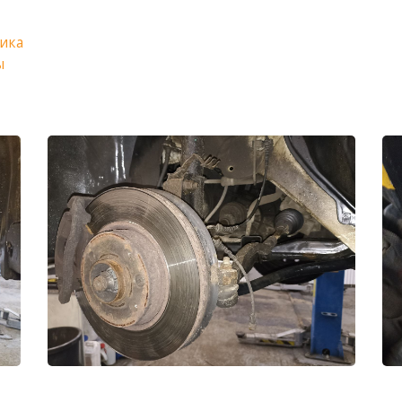
ика
ы