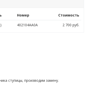
ь
Номер
Стоимость
)
402104AA0A
2 700
руб.
ника ступицы, производим замену.