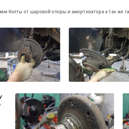
аем болты от шаровой опоры и амортизатора а так же га
У
у