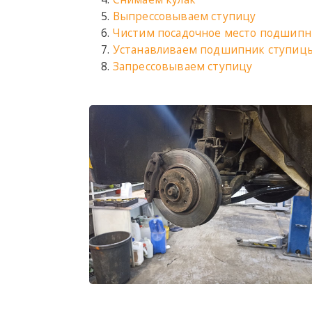
Выпрессовываем ступицу
Чистим посадочное место подшипн
Устанавливаем подшипник ступиц
Запрессовываем ступицу