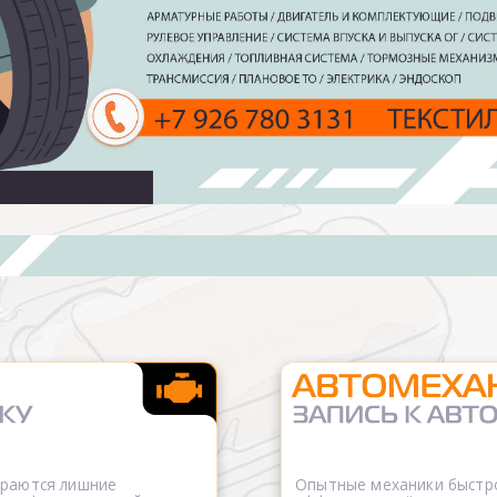
ораются лишние
Опытные механики быстро