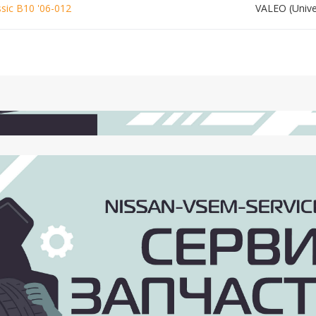
sic B10 '06-012
VALEO (Unive