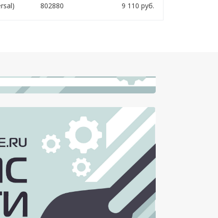
rsal)
802880
9 110
руб.