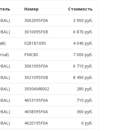
тель
Номер
Стоимость
OBAL)
3062095F0A
3 900
руб.
OBAL)
3010095F0B
6 870
руб.
ай)
0281B10RS
4 040
руб.
rsal)
PMC80
7 000
руб.
OBAL)
3061095F0A
6 710
руб.
OBAL)
3021095F0B
8 490
руб.
OBAL)
30506M8002
280
руб.
OBAL)
4653195F0A
710
руб.
OBAL)
4658595F0A
360
руб.
OBAL)
4620195F0A
0
руб.