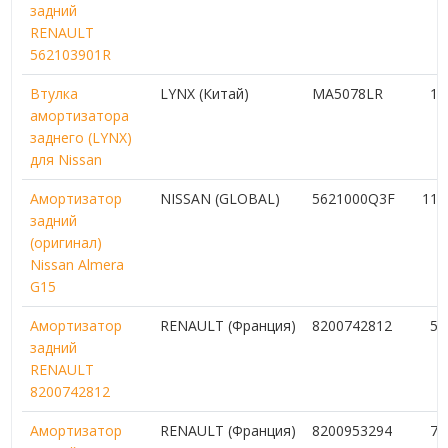
задний
RENAULT
562103901R
Втулка
LYNX (Китай)
MA5078LR
1 
амортизатора
заднего (LYNX)
для Nissan
Амортизатор
NISSAN (GLOBAL)
5621000Q3F
11 
задний
(оригинал)
Nissan Almera
G15
Амортизатор
RENAULT (Франция)
8200742812
5 
задний
RENAULT
8200742812
Амортизатор
RENAULT (Франция)
8200953294
7 