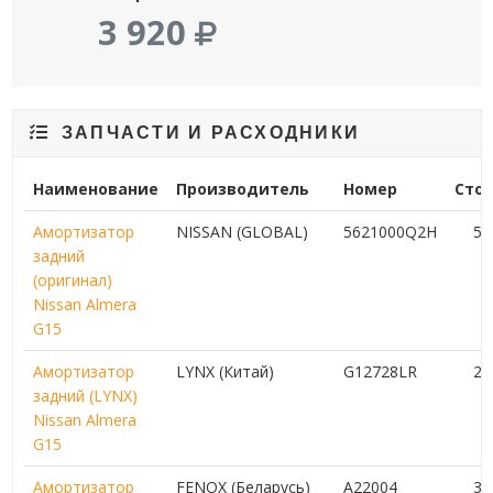
3 920
ЗАПЧАСТИ И РАСХОДНИКИ
Наименование
Производитель
Номер
Сто
Амортизатор
NISSAN (GLOBAL)
5621000Q2H
5 
задний
(оригинал)
Nissan Almera
G15
Амортизатор
LYNX (Китай)
G12728LR
2 
задний (LYNX)
Nissan Almera
G15
Амортизатор
FENOX (Беларусь)
A22004
3 