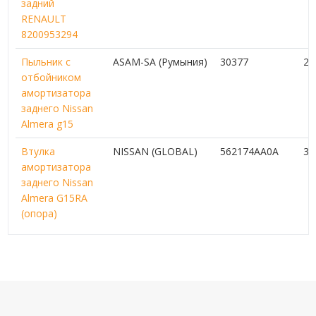
задний
RENAULT
8200953294
Пыльник с
ASAM-SA (Румыния)
30377
2 
отбойником
амортизатора
заднего Nissan
Almera g15
Втулка
NISSAN (GLOBAL)
562174AA0A
3 
амортизатора
заднего Nissan
Almera G15RA
(опора)