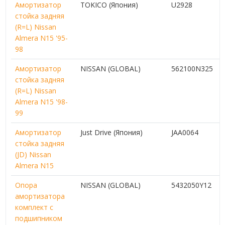
Амортизатор
TOKICO (Япония)
U2928
стойка задняя
(R=L) Nissan
Almera N15 '95-
98
Амортизатор
NISSAN (GLOBAL)
562100N325
стойка задняя
(R=L) Nissan
Almera N15 '98-
99
Амортизатор
Just Drive (Япония)
JAA0064
стойка задняя
(JD) Nissan
Almera N15
Опора
NISSAN (GLOBAL)
5432050Y12
амортизатора
комплект с
подшипником