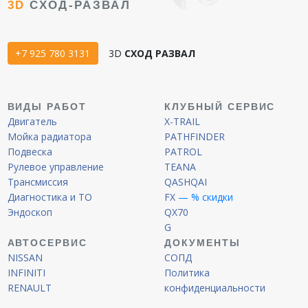
3D
СХОД-РАЗВАЛ
+7 925 780 3131
3D
СХОД РАЗВАЛ
ВИДЫ РАБОТ
КЛУБНЫЙ СЕРВИС
Двигатель
X-TRAIL
Мойка радиатора
PATHFINDER
Подвеска
PATROL
Рулевое управление
TEANA
Трансмиссия
QASHQAI
Диагностика и ТО
FX
— % скидки
Эндоскоп
QX70
G
АВТОСЕРВИС
ДОКУМЕНТЫ
NISSAN
СОПД
INFINITI
Политика
RENAULT
конфиденциальности