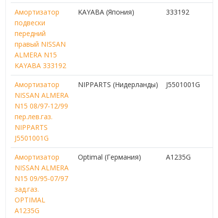
Амортизатор
KAYABA (Япония)
333192
подвески
передний
правый NISSAN
ALMERA N15
KAYABA 333192
Амортизатор
NIPPARTS (Нидерланды)
J5501001G
NISSAN ALMERA
N15 08/97-12/99
пер.лев.газ.
NIPPARTS
J5501001G
Амортизатор
Optimal (Германия)
A1235G
NISSAN ALMERA
N15 09/95-07/97
зад.газ.
OPTIMAL
A1235G