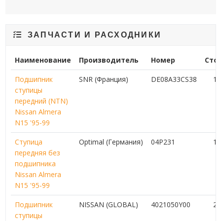
ЗАПЧАСТИ И РАСХОДНИКИ
Наименование
Производитель
Номер
Сто
Подшипник
SNR (Франция)
DE08A33CS38
1 
ступицы
передний (NTN)
Nissan Almera
N15 '95-99
Ступица
Optimal (Германия)
04P231
1 
передняя без
подшипника
Nissan Almera
N15 '95-99
Подшипник
NISSAN (GLOBAL)
4021050Y00
2 
ступицы