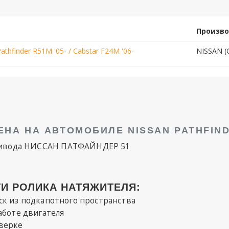
Произв
hfinder R51M '05- / Cabstar F24M '06-
NISSAN (
ЕНА НА АВТОМОБИЛЕ NISSAN PATHFIN
привода НИССАН ПАТФАЙНДЕР 51
И РОЛИКА НАТЯЖИТЕЛЯ:
ск из подкапотного пространства
аботе двигателя
верке