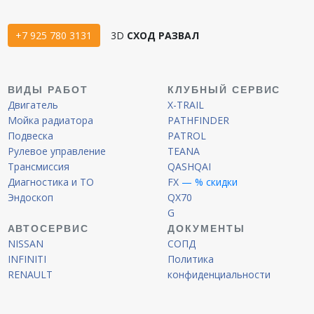
+7 925 780 3131
3D
СХОД РАЗВАЛ
ВИДЫ РАБОТ
КЛУБНЫЙ СЕРВИС
Двигатель
X-TRAIL
Мойка радиатора
PATHFINDER
Подвеска
PATROL
Рулевое управление
TEANA
Трансмиссия
QASHQAI
Диагностика и ТО
FX
— % скидки
Эндоскоп
QX70
G
АВТОСЕРВИС
ДОКУМЕНТЫ
NISSAN
СОПД
INFINITI
Политика
RENAULT
конфиденциальности