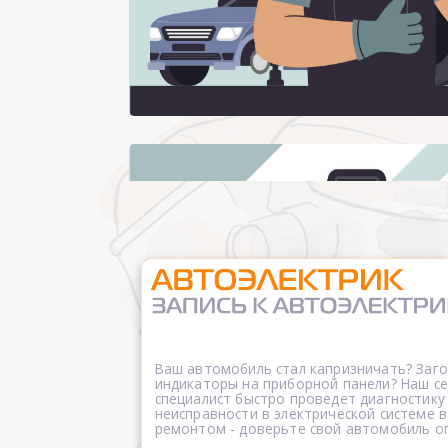
Ваш автомобиль стал капризничать? Заг
индикаторы на приборной панели? Наш 
специалист быстро проведет диагностику
неисправности в электрической системе в
ремонтом - доверьте свой автомобиль о