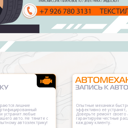
ораются лишние
Опытные механики быстро
сертифицированный
эффективно её устранят,
 и устранит любые
Доверьте ремонт своего
ашего авто. Не тяните с
гарантируем честные рас
пытному автоэлектрику!
каждому клиенту.