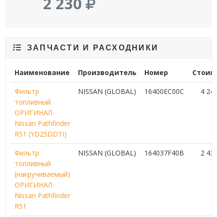
2 230
ЗАПЧАСТИ И РАСХОДНИКИ
Наименование
Производитель
Номер
Стоим
Фильтр
NISSAN (GLOBAL)
16400EC00C
4 24
топливный
ОРИГИНАЛ
Nissan Pathfinder
R51 (YD25DDTI)
Фильтр
NISSAN (GLOBAL)
164037F40B
2 43
топливный
(накручиваемый)
ОРИГИНАЛ
Nissan Pathfinder
R51