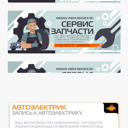
Ваш автомобиль стал капризничать? Загораются
лишние индикаторы на приборной панели? Наш