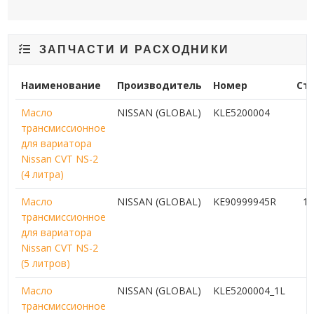
ЗАПЧАСТИ И РАСХОДНИКИ
Наименование
Производитель
Номер
Ст
Масло
NISSAN (GLOBAL)
KLE5200004
7
трансмиссионное
для вариатора
Nissan CVT NS-2
(4 литра)
Масло
NISSAN (GLOBAL)
KE90999945R
12
трансмиссионное
для вариатора
Nissan CVT NS-2
(5 литров)
Масло
NISSAN (GLOBAL)
KLE5200004_1L
2
трансмиссионное