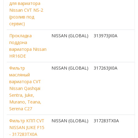
для вариатора
Nissan CVT NS-2
(розлив под
сервис)
Прокладка
NISSAN (GLOBAL)
313973JX0A
1
поддона
вариатора Nissan
HR16DE
Фильтр
NISSAN (GLOBAL)
317263JX0A
масляный
вариатора CVT
Nissan Qashqai
Sentra, Juke,
Murano, Teana,
Serena C27
Фильтр КПП CVT
NISSAN (GLOBAL)
317283TX0A
3
NISSAN JUKE F15
- 317283TX0A