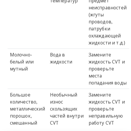
температур
предмет
неисправностей
(жгуты
проводов,
патрубки
охлаждающей
жидкости и т.д.)
Молочно-
Вода в
Замените
белый или
жидкости
жидкость CVT и
мутный
проверьте
места
попадания воды
Большое
Необычный
Замените
количество,
износ
жидкость CVT и
металлический
скользящих
проверьте
порошок,
частей внутри
неправильную
смешанный
CVT
работу CVT