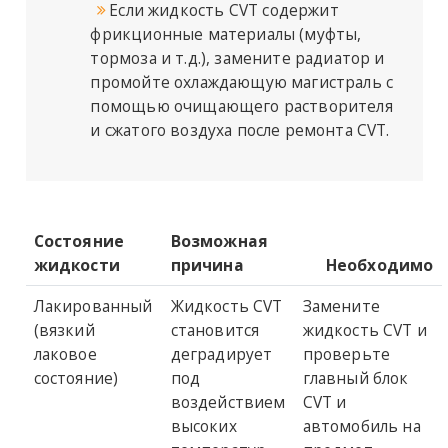
Если жидкость CVT содержит
фрикционные материалы (муфты,
тормоза и т.д.), замените радиатор и
промойте охлаждающую магистраль с
помощью очищающего растворителя
и сжатого воздуха после ремонта CVT.
Состояние
Возможная
жидкости
причина
Необходимо
Лакированный
Жидкость CVT
Замените
(вязкий
становится
жидкость CVT и
лаковое
деградирует
проверьте
состояние)
под
главный блок
воздействием
CVT и
высоких
автомобиль на