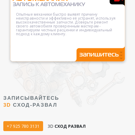
Опытные механики быстро выявят причину
неисправности и эффективно её устранят, используя
высококачественные запчасти. Доверьте ремонт
своего автомобиля проверенным мастерам -
гарантируем честные расценки и индивидуальный
подход к каждому клиенту.
ЗАПИСЫВАЙТЕСЬ
3D
СХОД-РАЗВАЛ
+7 925 780 3131
3D
СХОД РАЗВАЛ