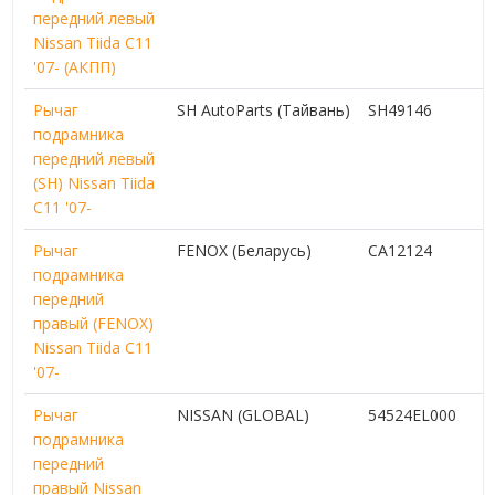
передний левый
Nissan Tiida C11
'07- (АКПП)
Рычаг
SH AutoParts (Тайвань)
SH49146
подрамника
передний левый
(SH) Nissan Tiida
C11 '07-
Рычаг
FENOX (Беларусь)
CA12124
подрамника
передний
правый (FENOX)
Nissan Tiida C11
'07-
Рычаг
NISSAN (GLOBAL)
54524EL000
подрамника
передний
правый Nissan