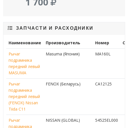
1 700
ЗАПЧАСТИ И РАСХОДНИКИ
Наименование
Производитель
Номер
Ст
Рычаг
Masuma (Япония)
MA160L
подрамника
передний левый
MASUMA
Рычаг
FENOX (Беларусь)
CA12125
подрамника
передний левый
(FENOX) Nissan
Tiida C11
Рычаг
NISSAN (GLOBAL)
54525EL000
подрамника