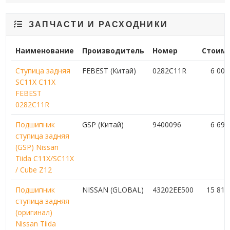
ЗАПЧАСТИ И РАСХОДНИКИ
Наименование
Производитель
Номер
Стоим
Ступица задняя
FEBEST (Китай)
0282C11R
6 00
SC11X C11X
FEBEST
0282C11R
Подшипник
GSP (Китай)
9400096
6 69
ступица задняя
(GSP) Nissan
Tiida C11X/SC11X
/ Сube Z12
Подшипник
NISSAN (GLOBAL)
43202EE500
15 81
ступица задняя
(оригинал)
Nissan Tiida