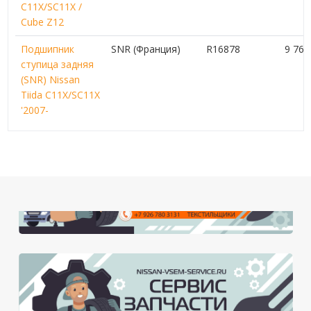
C11X/SC11X /
Сube Z12
Подшипник
SNR (Франция)
R16878
9 76
ступица задняя
(SNR) Nissan
Tiida C11X/SC11X
'2007-