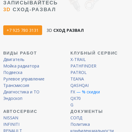
ЗАПИСЫВАЙТЕСЬ
3D
СХОД-РАЗВАЛ
+7 925 780 3131
3D
СХОД РАЗВАЛ
ВИДЫ РАБОТ
КЛУБНЫЙ СЕРВИС
Двигатель
X-TRAIL
Мойка радиатора
PATHFINDER
Подвеска
PATROL
Рулевое управление
TEANA
Трансмиссия
QASHQAI
Диагностика и ТО
FX
— % скидки
Эндоскоп
QX70
G
АВТОСЕРВИС
ДОКУМЕНТЫ
NISSAN
СОПД
INFINITI
Политика
RENAULT
конфиденциальности