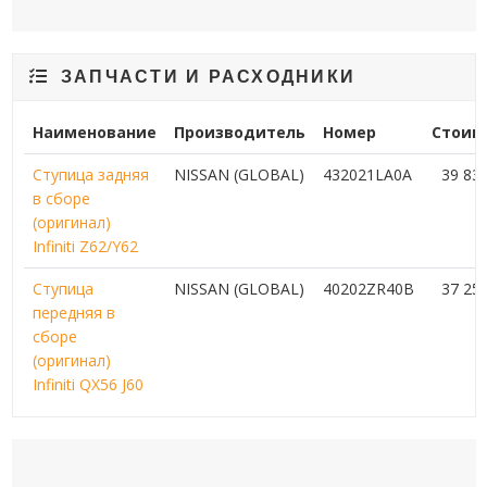
ЗАПЧАСТИ И РАСХОДНИКИ
Наименование
Производитель
Номер
Стоим
Ступица задняя
NISSAN (GLOBAL)
432021LA0A
39 83
в сборе
(оригинал)
Infiniti Z62/Y62
Ступица
NISSAN (GLOBAL)
40202ZR40B
37 25
передняя в
сборе
(оригинал)
Infiniti QX56 J60